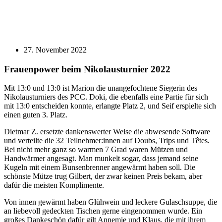
27. November 2022
Frauenpower beim Nikolausturnier 2022
Mit 13:0 und 13:0 ist Marion die unangefochtene Siegerin des
Nikolausturniers des PCC. Doki, die ebenfalls eine Partie für sich
mit 13:0 entscheiden konnte, erlangte Platz 2, und Seif erspielte sich
einen guten 3. Platz.
Dietmar Z. ersetzte dankenswerter Weise die abwesende Software
und verteilte die 32 Teilnehmer:innen auf Doubs, Trips und Têtes.
Bei nicht mehr ganz so warmen 7 Grad waren Mützen und
Handwärmer angesagt. Man munkelt sogar, dass jemand seine
Kugeln mit einem Bunsenbrenner angewärmt haben soll. Die
schönste Mütze trug Gilbert, der zwar keinen Preis bekam, aber
dafür die meisten Komplimente.
Von innen gewärmt haben Glühwein und leckere Gulaschsuppe, die
an liebevoll gedeckten Tischen gerne eingenommen wurde. Ein
großes Dankeschön dafür gilt Annemie und Klaus, die mit ihrem